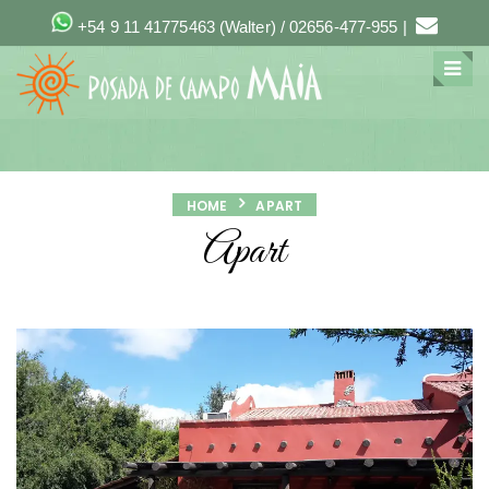
+54 9 11 41775463
(Walter) /
02656-477-955
|
HOME
APART
Apart